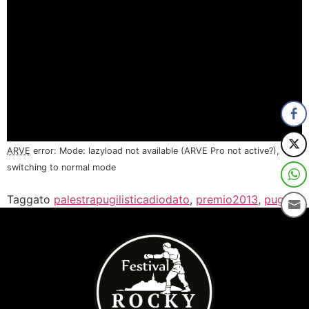
ARVE
error: Mode: lazyload not available (ARVE Pro not active?),
switching to normal mode
Taggato
palestrapugilisticadiodato
,
premio2013
,
pugile