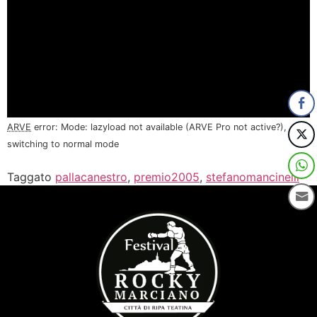
ARVE
error: Mode: lazyload not available (ARVE Pro not active?),
switching to normal mode
Taggato
pallacanestro
,
premio2005
,
stefanomancinelli