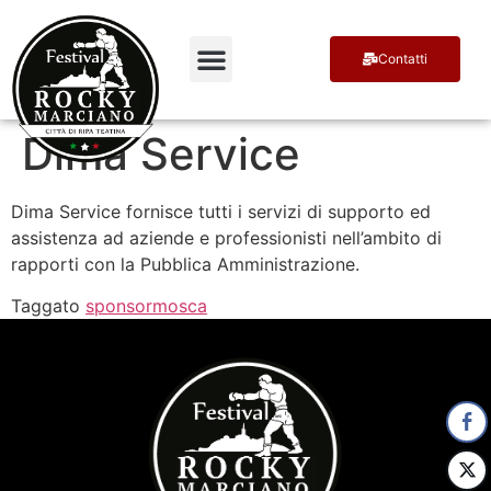
Contatti
Terra di Campioni
Ospiti e Premiati
Dima Service
Dima Service fornisce tutti i servizi di supporto ed
assistenza ad aziende e professionisti nell’ambito di
rapporti con la Pubblica Amministrazione.
Taggato
sponsormosca