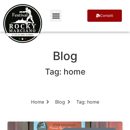
Contatti
Terra di Campioni
Ospiti e Premiati
Blog
Tag: home
Home
Blog
Tag: home